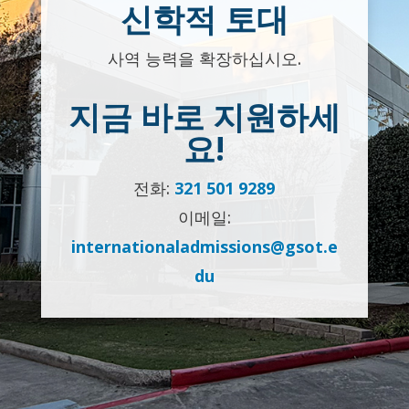
신학적 토대
사역 능력을 확장하십시오.
지금 바로 지원하세
요!
전화:
321 501 9289
이메일:
internationaladmissions@gsot.e
du