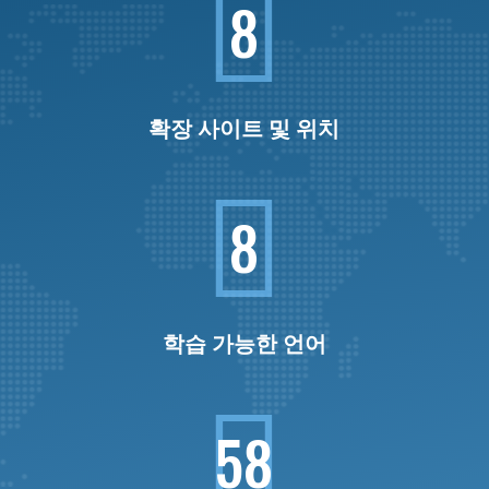

8
확장 사이트 및 위치

8
학습 가능한 언어

58