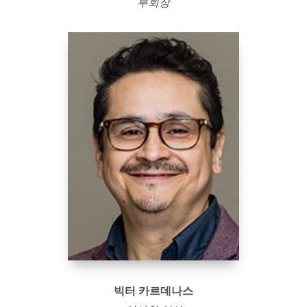
부회장
빅터 카르데나스