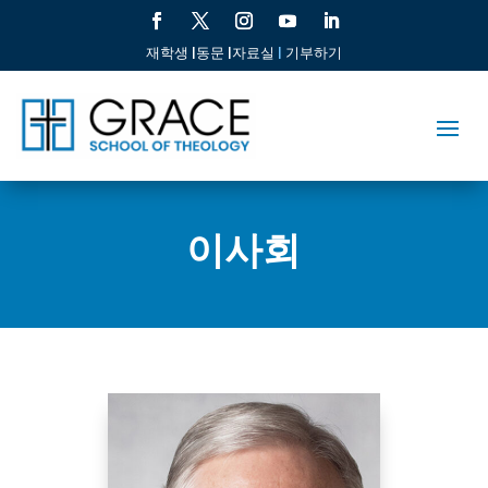
재학생 |
동문 |
자료실
|
기부하기
이사회