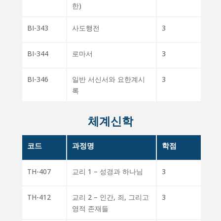
한)
BI-343
사도행전
3
BI-344
로마서
3
BI-346
일반 서신서와 요한계시
3
록
체계신학
코드
과정명
학점
TH-407
교리 1 – 성경과 하나님
3
TH-412
교리 2 – 인간, 죄, 그리고
3
영적 존재들