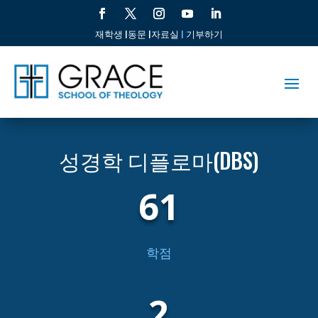
재학생 |
동문 |
자료실
|
기부하기
성경학 디플로마(DBS)
61
학점
2