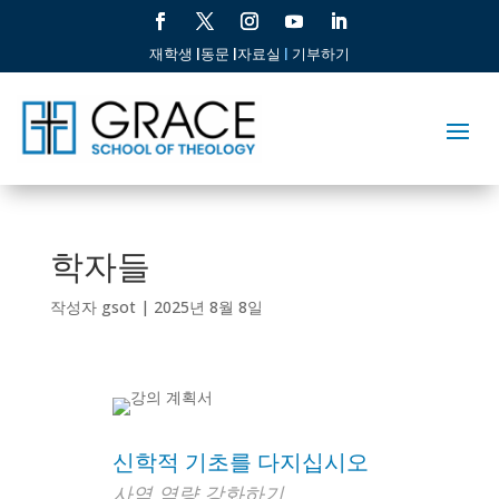
재학생 |
동문 |
자료실
|
기부하기
학자들
작성자
gsot
|
2025년 8월 8일
신학적 기초를 다지십시오
사역 역량 강화하기