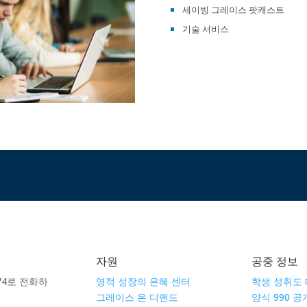
세이빙 그레이스 팟캐스트
기술 서비스
자원
공중 정보
8674로 전화하
영적 성장의 은혜 센터
학생 성취도
그레이스 온 디맨드
양식 990 