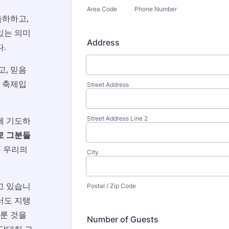
하하고,
있는 의미
.
고, 믿음
는 축제입
께 기도하
로 그분들
는 우리의
고 있습니
서도 지탱
이룬 것을
담대히 그