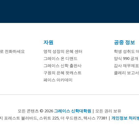
자원
공중 정보
8674로 전화하세요
영적 성장의 은혜 센터
학생 성취도 
그레이스 온 디맨드
양식 990 공
그레이스 신학 출판사
감사 재무제표
구원의 은혜 팟캐스트
클레리 보고서 
페이스 아카데미
모든 콘텐츠 © 2026
그레이스 신학대학원
| 모든 권리 보유
지 포레스트 블러바드, 스위트 225, 더 우드랜즈, 텍사스 77381 |
개인정보 처리