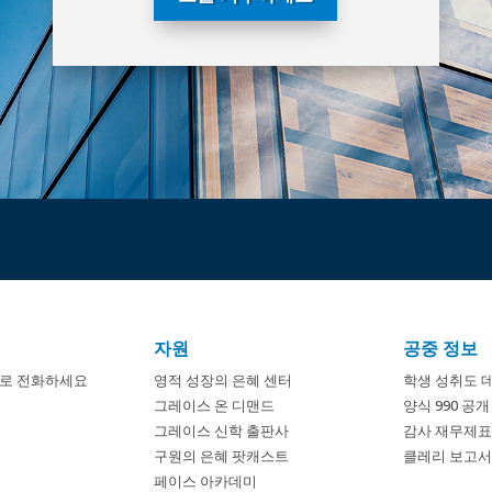
자원
공중 정보
8674로 전화하세요
영적 성장의 은혜 센터
학생 성취도 
그레이스 온 디맨드
양식 990 공
그레이스 신학 출판사
감사 재무제표
구원의 은혜 팟캐스트
클레리 보고서 
페이스 아카데미