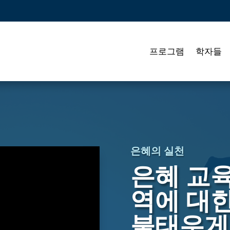
프로그램
학자들
은혜의 실천
은혜 교
역에 대
불태우게