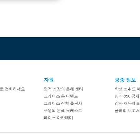
자원
공중 정보
8674로 전화하세요
영적 성장의 은혜 센터
학생 성취도 
그레이스 온 디맨드
양식 990 공
그레이스 신학 출판사
감사 재무제표
구원의 은혜 팟캐스트
클레리 보고서 
페이스 아카데미