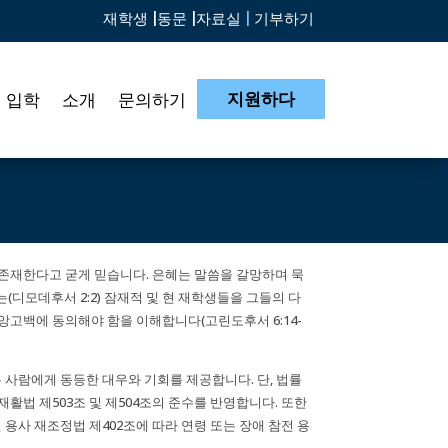
재학생 |
동문 |
자료실
|
기부하기
지원하다
입학
소개
문의하기
 존재한다고 굳게 믿습니다. 은혜는 말씀을 갈망하며 묵
하는(디모데후서 2:2) 잠재적 및 현 재학생들을 그들의 다
앙고백에 동의해야 함을 이해합니다(고린도후서 6:14-
든 사람에게 동등한 대우와 기회를 제공합니다. 단, 법률
년 재활법 제503조 및 제504조의 준수를 반영합니다. 또한
 참전 용사 재조정법 제402조에 따라 연령 또는 장애 참전 용