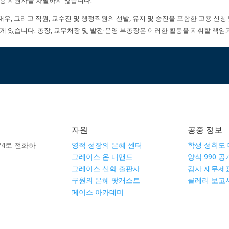
채용 지원자를 차별하지 않습니다.
, 대우, 그리고 직원, 교수진 및 행정직원의 선발, 유지 및 승진을 포함한 고용 
에게 있습니다. 총장, 교무처장 및 발전·운영 부총장은 이러한 활동을 지휘할 책임
자원
공중 정보
8674로 전화하
영적 성장의 은혜 센터
학생 성취도
그레이스 온 디맨드
양식 990 
그레이스 신학 출판사
감사 재무제
구원의 은혜 팟캐스트
클레리 보고서
페이스 아카데미