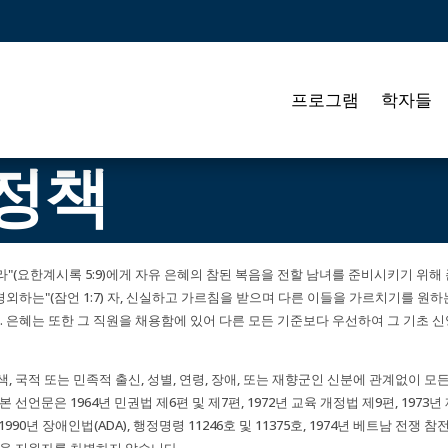
프로그램
학자들
 정책
"(요한계시록 5:9)에게 자유 은혜의 참된 복음을 전할 남녀를 준비시키기 위해
를 경외하는"(잠언 1:7) 자, 신실하고 가르침을 받으며 다른 이들을 가르치기를 원
은혜는 또한 그 직원을 채용함에 있어 다른 모든 기준보다 우선하여 그 기초 신
, 국적 또는 민족적 출신, 성별, 연령, 장애, 또는 재향군인 신분에 관계없이 모
선언문은 1964년 민권법 제6편 및 제7편, 1972년 교육 개정법 제9편, 1973
90년 장애인법(ADA), 행정명령 11246호 및 11375호, 1974년 베트남 전쟁