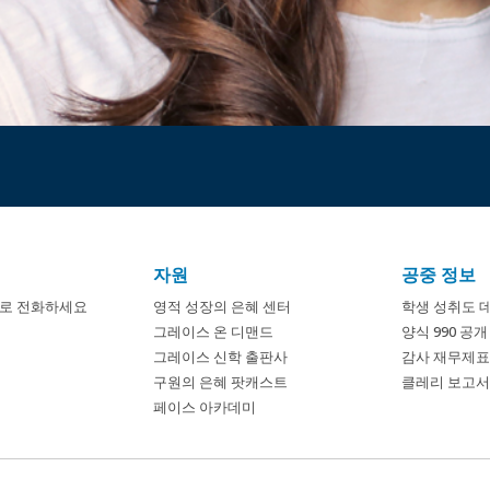
자원
공중 정보
8674로 전화하세요
영적 성장의 은혜 센터
학생 성취도 
그레이스 온 디맨드
양식 990 공
그레이스 신학 출판사
감사 재무제표
구원의 은혜 팟캐스트
클레리 보고서 
페이스 아카데미