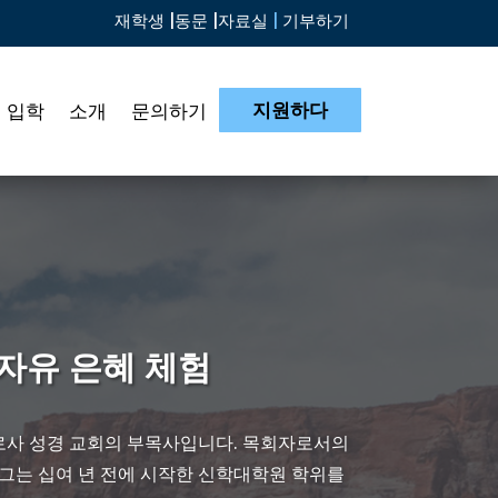
재학생 |
동문 |
자료실
|
기부하기
지원하다
입학
소개
문의하기
자유 은혜 체험
사 성경 교회의 부목사입니다. 목회자로서의
그는 십여 년 전에 시작한 신학대학원 학위를