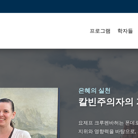
프로그램
학자들
은혜의 실천
칼빈주의자의 
요제프 크루펜바허는 폰데로
지위와 영향력을 바탕으로, 