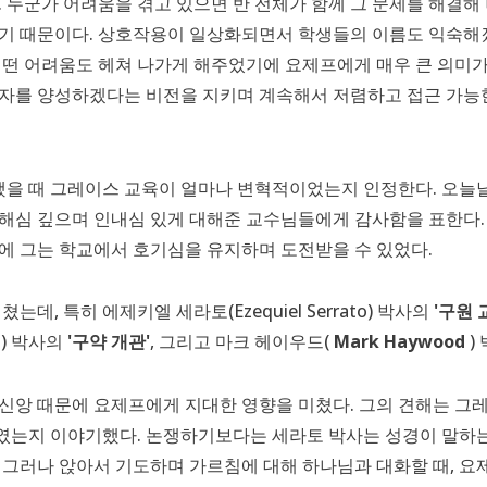
 누군가 어려움을 겪고 있으면 반 전체가 함께 그 문제를 해결해 나
했기 때문이다. 상호작용이 일상화되면서 학생들의 이름도 익숙해졌
어떤 어려움도 헤쳐 나가게 해주었기에 요제프에게 매우 큰 의미가 
도자를 양성하겠다는 비전을 지키며 계속해서 저렴하고 접근 가능
을 때 그레이스 교육이 얼마나 변혁적이었는지 인정한다. 오늘날
이해심 깊으며 인내심 있게 대해준 교수님들에게 감사함을 표한다.
에 그는 학교에서 호기심을 유지하며 도전받을 수 있었다.
데, 특히 에제키엘 세라토(Ezequiel Serrato) 박사의
'구원 
el) 박사의
'구약 개관'
, 그리고 마크 헤이우드(
Mark Haywood
)
신앙 때문에 요제프에게 지대한 영향을 미쳤다. 그의 견해는 그
였는지 이야기했다. 논쟁하기보다는 세라토 박사는 성경이 말하는
 그러나 앉아서 기도하며 가르침에 대해 하나님과 대화할 때, 