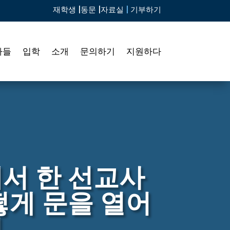
재학생 |
동문 |
자료실
|
기부하기
자들
입학
소개
문의하기
지원하다
서 한 선교사
떻게 문을 열어
지