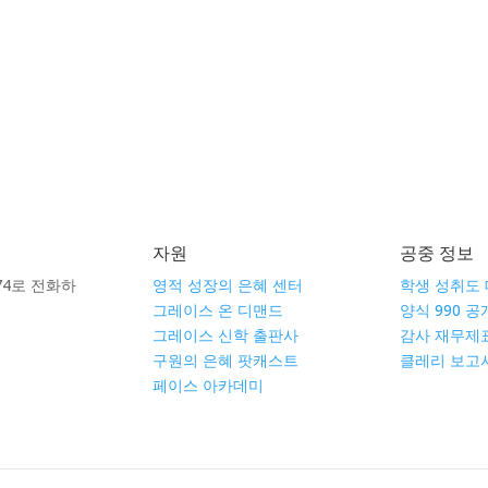
자원
공중 정보
8674로 전화하
영적 성장의 은혜 센터
학생 성취도
그레이스 온 디맨드
양식 990 
그레이스 신학 출판사
감사 재무제
구원의 은혜 팟캐스트
클레리 보고서
페이스 아카데미