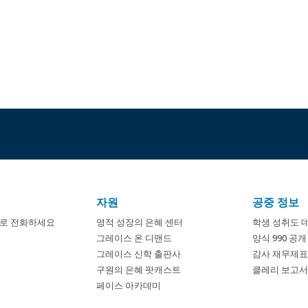
자원
공중 정보
8674로 전화하세요
영적 성장의 은혜 센터
학생 성취도 
그레이스 온 디맨드
양식 990 공
그레이스 신학 출판사
감사 재무제표
구원의 은혜 팟캐스트
클레리 보고서 
페이스 아카데미