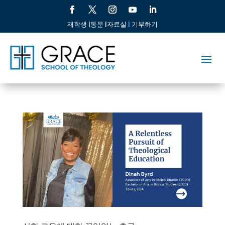
재학생 |
동문 |
자료실
|
기부하기