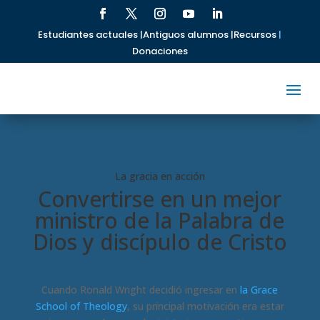
Estudiantes actuales |
Antiguos alumnos |
Recursos
|
Donaciones
La gracia en acción
Convertirse en un mejor
ministro de la Palabra de
Dios y discípulo de Cristo
Cuando Ronald Wright decidió ingresar en
la Grace
School of Theology
, su principal motivación era estar