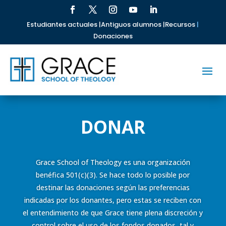
Estudiantes actuales |
Antiguos alumnos |
Recursos
|
Donaciones
DONAR
Grace School of Theology es una organización
benéfica 501(c)(3). Se hace todo lo posible por
destinar las donaciones según las preferencias
indicadas por los donantes, pero estas se reciben con
el entendimiento de que Grace tiene plena discreción y
control sobre el uso de los fondos donados, tal y