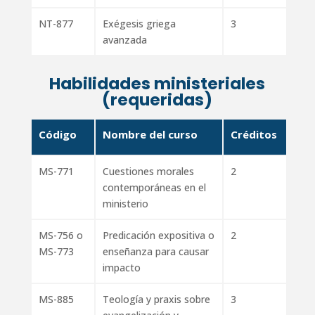
NT-877
Exégesis griega
3
avanzada
Habilidades ministeriales
(requeridas)
Código
Nombre del curso
Créditos
MS-771
Cuestiones morales
2
contemporáneas en el
ministerio
MS-756 o
Predicación expositiva o
2
MS-773
enseñanza para causar
impacto
MS-885
Teología y praxis sobre
3