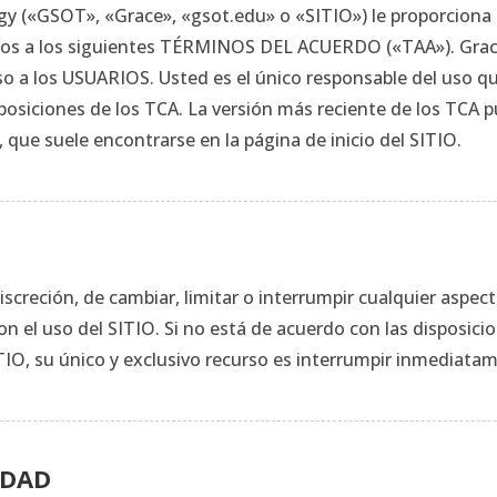
ogy («GSOT», «Grace», «gsot.edu» o «SITIO») le proporcion
s a los siguientes TÉRMINOS DEL ACUERDO («TAA»). Grace s
o a los USUARIOS. Usted es el único responsable del uso qu
osiciones de los TCA. La versión más reciente de los TCA p
e suele encontrarse en la página de inicio del SITIO.
iscreción, de cambiar, limitar o interrumpir cualquier aspect
n el uso del SITIO. Si no está de acuerdo con las disposici
O, su único y exclusivo recurso es interrumpir inmediatame
IDAD