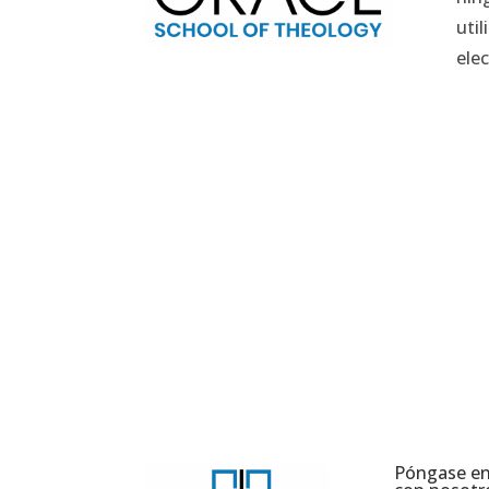
util
ele
Póngase en