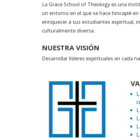
La Grace School of Theology es una insti
un entorno en el que se hace hincapié en
enriquecer a sus estudiantes espiritual, i
culturalmente diversa.
NUESTRA VISIÓN
Desarrollar líderes espirituales en cada 
VA
L
c
L
L
L
L