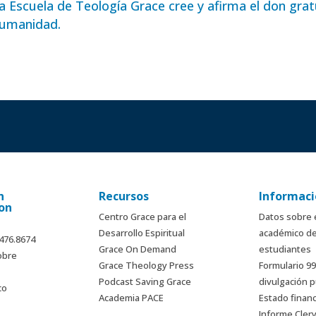
a Escuela de Teología Grace cree y afirma el don gratu
umanidad.
n
Recursos
Informaci
on
Centro Grace para el
Datos sobre 
Desarrollo Espiritual
académico de
.476.8674
Grace On Demand
estudiantes
obre
Grace Theology Press
Formulario 9
Podcast Saving Grace
divulgación p
co
Academia PACE
Estado finan
Informe Cler