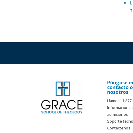
L
h
Póngase e
contacto c
nosotros
Llame al 1.877
Información s
admisiones
Soporte técni
Contáctenos