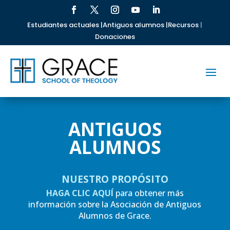
Estudiantes actuales |
Antiguos alumnos |
Recursos
|
Donaciones
ANTIGUOS
ALUMNOS
NUESTRO PROPÓSITO
HAGA CLIC AQUÍ
para obtener más
información sobre la Asociación de Antiguos
Alumnos de Grace.