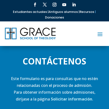
Estudiantes actuales |
Antiguos alumnos |
Recursos
|
Donaciones
CONTÁCTENOS
Este formulario es para consultas que no estén
relacionadas con el proceso de admisión.
Para obtener información sobre admisiones,
diríjase a la página
Solicitar información
.