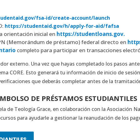
tudentaid.gov/fsa-id/create-account/launch
D:
https://studentaid.gov/h/apply-for-aid/fafsa
 orientación inicial en
https://studentloans.gov.
MPN (Memorándum de préstamo) federal directo en
http
ntario
para participar en transacciones electró
completo
ador externo. Una vez que hayas completado los pasos ante
stema CORE. Esto generará tu información de inicio de sesió
y verificaciones que deberás completar antes de la tramitació
EMBOLSO DE PRÉSTAMOS ESTUDIANTILES
uela de Teología Grace, en colaboración con la Asociación 
ecursos para ayudarle a gestionar la reanudación de los pag
DIANTILES