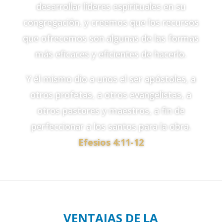
desarrollar líderes espirituales en su
congregación, y creemos que los recursos
que ofrecemos son algunas de las formas
más eficaces y eficientes de hacerlo.
Y él mismo dio a unos el ser apóstoles, a
otros profetas, a otros evangelistas, a
otros pastores y maestros, a fin de
perfeccionar a los santos para la obra.
Efesios 4:11-12
VENTAJAS DE LA