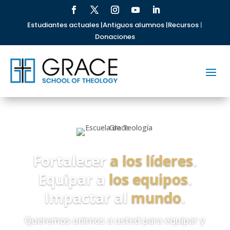
Estudiantes actuales |
Antiguos alumnos |
Recursos
|
Donaciones
Fortalecer
a los líderes
.
Equipar a
los equipos
.
Impactar al
mundo
.
Queremos unirnos a usted para equipar y