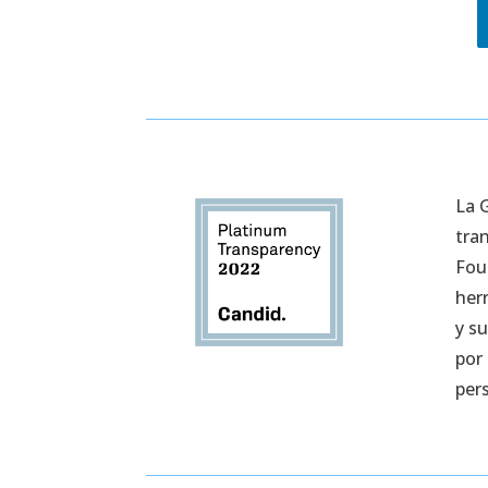
La 
tra
Fou
her
y s
por 
per