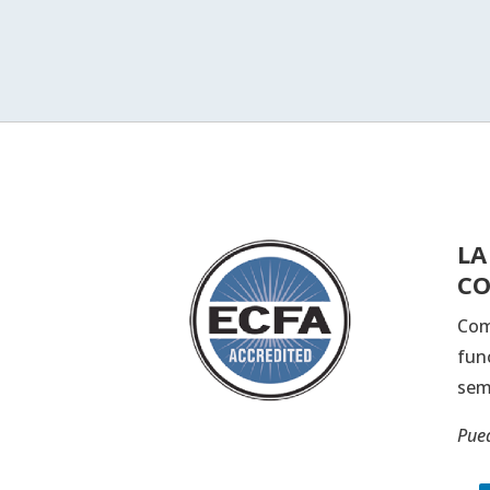
LA
CO
Com
fun
sem
Pued