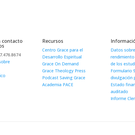
 contacto
Recursos
Informació
os
Centro Grace para el
Datos sobre
77.476.8674
Desarrollo Espiritual
rendimiento
sobre
Grace On Demand
de los estud
Grace Theology Press
Formulario 
ico
Podcast Saving Grace
divulgación 
Academia PACE
Estado fina
auditado
Informe Cle