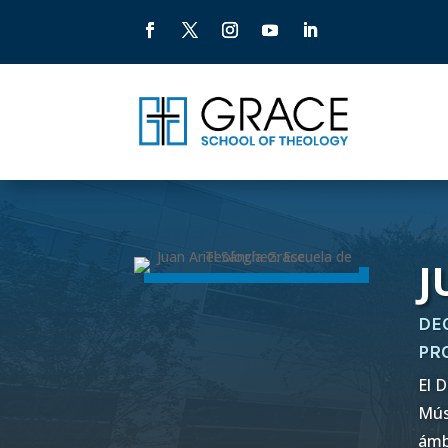
J
DE
PR
El 
Mús
ámb