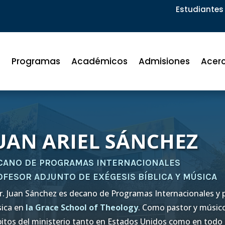
Estudiantes 
Programas
Académicos
Admisiones
Acer
UAN ARIEL SÁNCHEZ
CANO DE PROGRAMAS INTERNACIONALES
OFESOR ADJUNTO DE EXÉGESIS BÍBLICA Y MÚSICA
Dr. Juan Sánchez es decano de Programas Internacionales y p
ica en
la Grace School of Theology
. Como pastor y músico
itos del ministerio tanto en Estados Unidos como en todo e