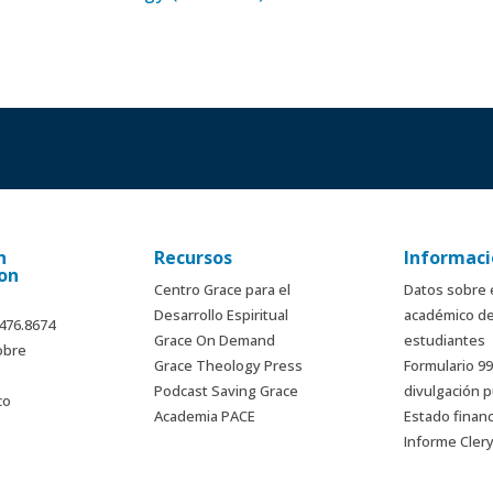
n
Recursos
Informaci
on
Centro Grace para el
Datos sobre 
Desarrollo Espiritual
académico de
.476.8674
Grace On Demand
estudiantes
obre
Grace Theology Press
Formulario 9
Podcast Saving Grace
divulgación p
co
Academia PACE
Estado finan
Informe Cler