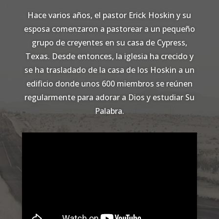
Hace varios años, el pastor Erick Hoskin y su
esposa comenzaron a pastorear a un pequeño
grupo de creyentes en su casa de Cypress,
Texas. Desde entonces, la iglesia ha crecido y
se ha trasladado de la casa de los Hoskin a un
edificio donde unos 600 miembros se reúnen
regularmente para adorar a Dios y estudiar Su
Palabra.