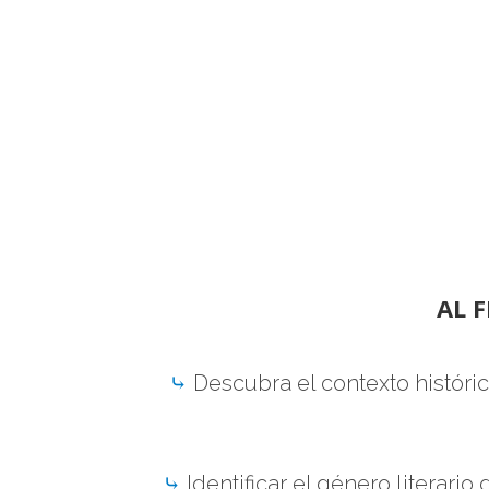
AL 
⤷
Descubra el contexto históric
⤷
Identificar el género literari