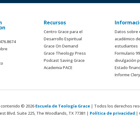
n
Recursos
Informaci
on
Centro Grace para el
Datos sobre 
Desarrollo Espiritual
académico de
.476.8674
Grace On Demand
estudiantes
obre
Grace Theology Press
Formulario 9
Podcast Saving Grace
divulgación p
co
Academia PACE
Estado finan
Informe Cler
 contenido © 2026
Escuela de Teología Grace
| Todos los derechos re
st Blvd. Suite 225, The Woodlands, TX 77381 |
Política de privacidad
|