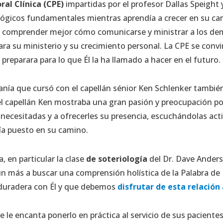
ral Clínica (CPE)
impartidas por el profesor Dallas Speight y
lógicos fundamentales mientras aprendía a crecer en su ca
on comprender mejor cómo comunicarse y ministrar a los de
para su ministerio y su crecimiento personal. La CPE se conv
y preparara para lo que Él la ha llamado a hacer en el futuro.
lanía que cursó con el capellán sénior Ken Schlenker tambié
el capellán Ken mostraba una gran pasión y preocupación po
 necesitadas y a ofrecerles su presencia, escuchándolas 
ía puesto en su camino.
 en particular la clase
de soteriología
del Dr. Dave Anders
n más a buscar una comprensión holística de la Palabra de 
 duradera con Él y que debemos
disfrutar de esta relación
le encanta ponerlo en práctica al servicio de sus pacientes 