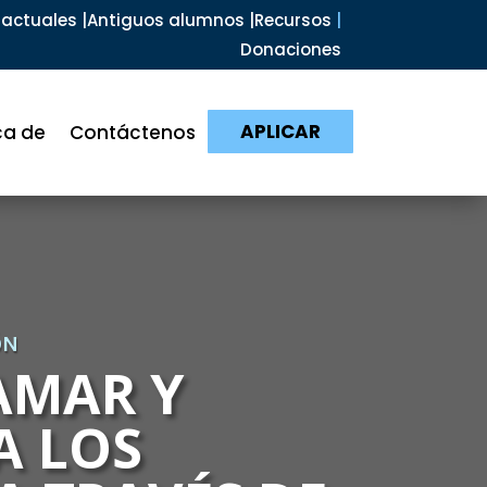
actuales |
Antiguos alumnos |
Recursos
|
Donaciones
APLICAR
ca de
Contáctenos
ÓN
AMAR Y
A LOS