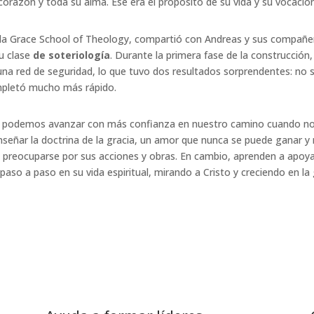
corazón y toda su alma. Ese era el propósito de su vida y su vocación
la Grace School of Theology, compartió con Andreas y sus compañeros
u clase
de soteriología
. Durante la primera fase de la construcció
en una red de seguridad, lo que tuvo dos resultados sorprendentes: no
ompletó mucho más rápido.
ión, podemos avanzar con más confianza en nuestro camino cuando no
enseñar la doctrina de la gracia, un amor que nunca se puede ganar 
 preocuparse por sus acciones y obras. En cambio, aprenden a apoy
aso a paso en su vida espiritual, mirando a Cristo y creciendo en la