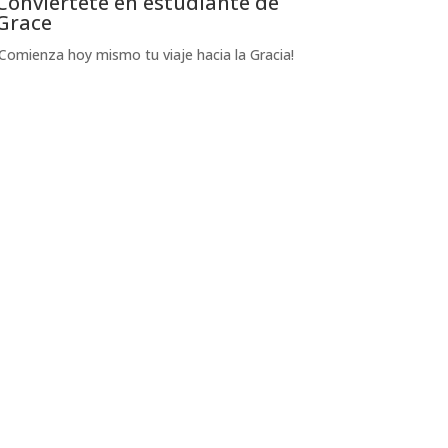
Conviértete en estudiante de
Grace
¡Comienza hoy mismo tu viaje hacia la Gracia!
Solicítelo hoy mismo