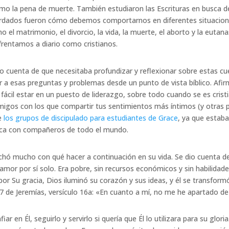
mo la pena de muerte. También estudiaron las Escrituras en busca 
rdados fueron cómo debemos comportarnos en diferentes situaciones
el matrimonio, el divorcio, la vida, la muerte, el aborto y la eutan
nfrentamos a diario como cristianos.
o cuenta de que necesitaba profundizar y reflexionar sobre estas cu
r a esas preguntas y problemas desde un punto de vista bíblico. Af
fácil estar en un puesto de liderazgo, sobre todo cuando se es cristia
amigos con los que compartir tus sentimientos más íntimos (y otras
de
los grupos de discipulado para estudiantes de Grace
, ya que estab
bíblica con compañeros de todo el mundo.
uchó mucho con qué hacer a continuación en su vida. Se dio cuenta d
amor por sí solo. Era pobre, sin recursos económicos y sin habilidad
r Su gracia, Dios iluminó su corazón y sus ideas, y él se transform
o 17 de Jeremías, versículo 16a: «En cuanto a mí, no me he apartado 
r en Él, seguirlo y servirlo si quería que Él lo utilizara para su glor