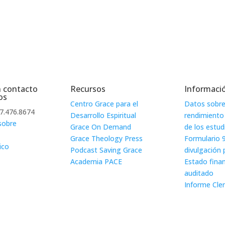
 contacto
Recursos
Informació
os
Centro Grace para el
Datos sobre
77.476.8674
Desarrollo Espiritual
rendimiento
sobre
Grace On Demand
de los estud
Grace Theology Press
Formulario 
ico
Podcast Saving Grace
divulgación 
Academia PACE
Estado fina
auditado
Informe Cle