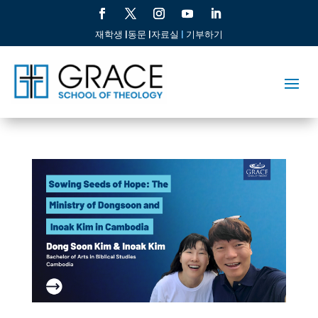
재학생 |
동문 |
자료실
|
기부하기