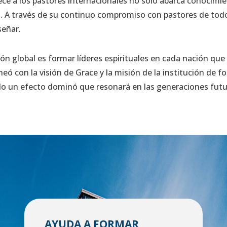
ce a los pastores internacionales no solo abarca conocimi
 A través de su continuo compromiso con pastores de tod
señar.
ión global es formar líderes espirituales en cada nación qu
alineó con la visión de Grace y la misión de la institución de
do un efecto dominó que resonará en las generaciones futu
AYUDA A FORMAR