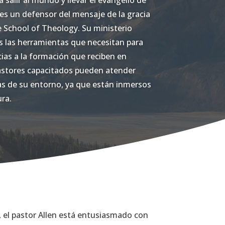
 salir al mundo y llevar el evangelio de
n es un defensor del mensaje de la gracia
 School of Theology. Su ministerio
s las herramientas que necesitan para
cias a la formación que reciben en
astores capacitados pueden atender
as de su entorno, ya que están inmersos
ura.
 el pastor Allen está entusiasmado con