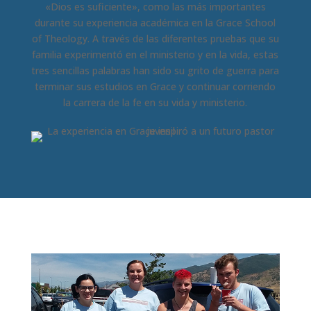
«Dios es suficiente», como las más importantes
durante su experiencia académica en la Grace School
of Theology. A través de las diferentes pruebas que su
familia experimentó en el ministerio y en la vida, estas
tres sencillas palabras han sido su grito de guerra para
terminar sus estudios en Grace y continuar corriendo
la carrera de la fe en su vida y ministerio.