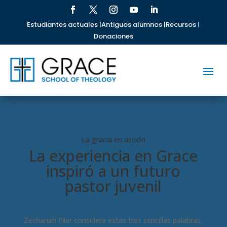
Estudiantes actuales |
Antiguos alumnos |
Recursos
|
Donaciones
La gracia en acción
La experiencia en Grace
inspiró a un futuro
pastor juvenil
Zechariah Filer considera estas tres sencillas palabras,