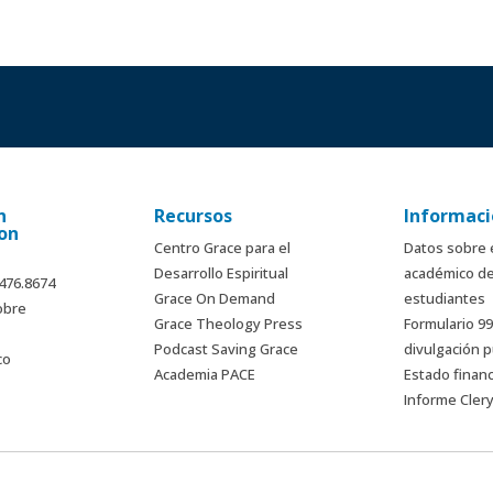
n
Recursos
Informaci
on
Centro Grace para el
Datos sobre 
Desarrollo Espiritual
académico de
.476.8674
Grace On Demand
estudiantes
obre
Grace Theology Press
Formulario 9
Podcast Saving Grace
divulgación p
co
Academia PACE
Estado finan
Informe Cler