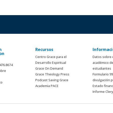
n
Recursos
Informaci
on
Centro Grace para el
Datos sobre 
Desarrollo Espiritual
académico de
.476.8674
Grace On Demand
estudiantes
obre
Grace Theology Press
Formulario 9
Podcast Saving Grace
divulgación p
co
Academia PACE
Estado finan
Informe Cler