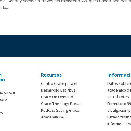
l Señor y servirle a través del ministerio. Así que cuando oyó habla
la...
n
Recursos
Informaci
on
Centro Grace para el
Datos sobre 
Desarrollo Espiritual
académico de
.476.8674
Grace On Demand
estudiantes
obre
Grace Theology Press
Formulario 9
Podcast Saving Grace
divulgación p
co
Academia PACE
Estado finan
Informe Cler