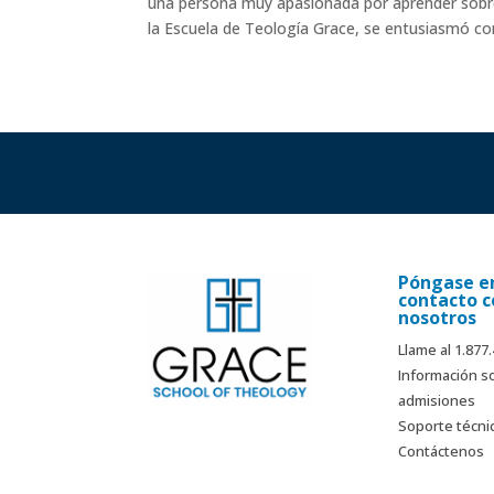
una persona muy apasionada por aprender sobre e
la Escuela de Teología Grace, se entusiasmó con 
Póngase e
contacto c
nosotros
Llame al 1.877
Información s
admisiones
Soporte técni
Contáctenos